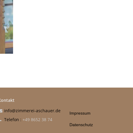
Kontakt
info@zimmerei-aschauer.de
Impressum
Telefon :
+49 8652 38 74
Datenschutz