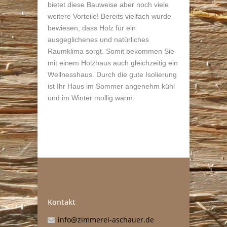
bietet diese Bauweise aber noch viele
weitere Vorteile! Bereits vielfach wurde
bewiesen, dass Holz für ein
ausgeglichenes und natürliches
Raumklima sorgt. Somit bekommen Sie
mit einem Holzhaus auch gleichzeitig ein
Wellnesshaus. Durch die gute Isolierung
ist Ihr Haus im Sommer angenehm kühl
und im Winter mollig warm.
Kontakt
info@zimmerei-aschauer.de