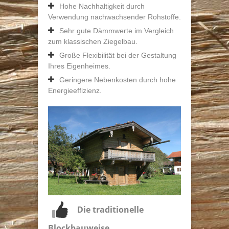
Hohe Nachhaltigkeit durch
Verwendung nachwachsender Rohstoffe.
Sehr gute Dämmwerte im Vergleich
zum klassischen Ziegelbau.
Große Flexibilität bei der Gestaltung
Ihres Eigenheimes.
Geringere Nebenkosten durch hohe
Energieeffizienz.
Die traditionelle
Blockbauweise