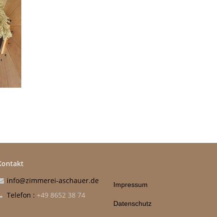
Kontakt
info@zimmerei-aschauer.de
Impressum
Telefon :
+49 8652 38 74
Datenschutz